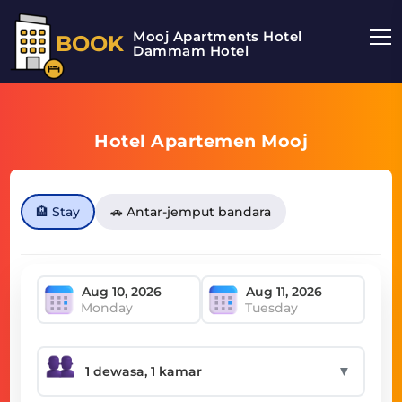
Mooj Apartments Hotel
BOOK
Dammam Hotel
Hotel Apartemen Mooj
🏨 Stay
🚗 Antar-jemput bandara
Monday
Tuesday
▼