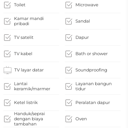
Toilet
Microwave
Kamar mandi
Sandal
pribadi
TV satelit
Dapur
TV kabel
Bath or shower
TV layar datar
Soundproofing
Lantai
Layanan bangun
keramik/marmer
tidur
Ketel listrik
Peralatan dapur
Handuk/seprai
dengan biaya
Oven
tambahan