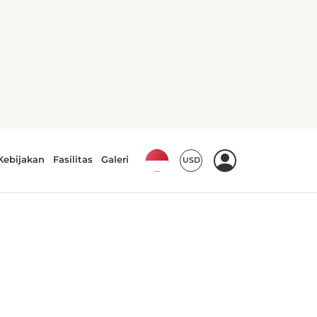
Pembuat teh/kopi
Shower
TV
AC