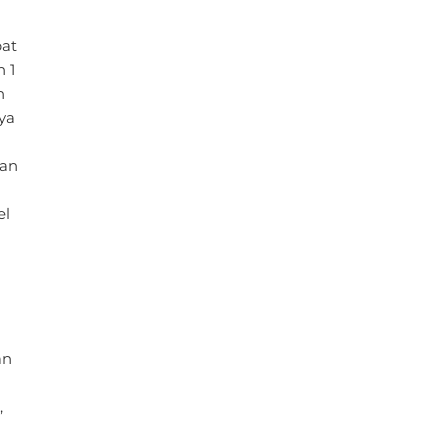
el
Pengering rambut
an
,
g