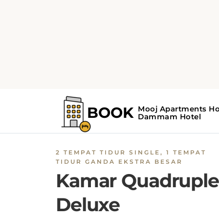
2 TEMPAT TIDUR SINGLE, 1 TEMPAT
TIDUR GANDA EKSTRA BESAR
Kamar Quadruple
Deluxe
Kamar Quadruple Deluxe
Room
di
Mooj
Apartments Hotel dilengkapi dengan 3 tem
tidur yang nyaman: 2 tempat tidur single dan
tempat tidur double ekstra besar. Aparteme
ini dilengkapi dengan dapur yang sepenuhn
dilengkapi dengan lemari es, microwave,
kompor, oven, pemanggang roti, dan perala