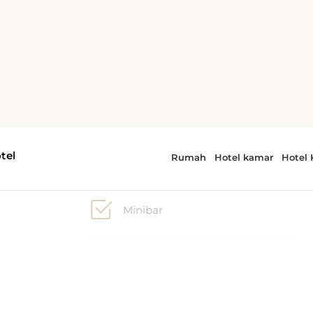
2 tempat tidur single, 1 tempat
tidur ganda ekstra besar
Minibar
pat
TV bayar per tayang
 1
n
ya
Telepon
tan