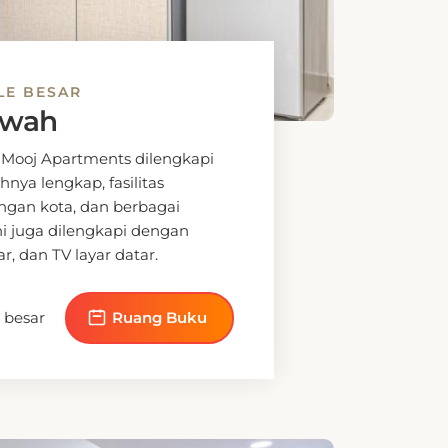
LE BESAR
ewah
 Mooj Apartments dilengkapi
ya lengkap, fasilitas
gan kota, dan berbagai
i juga dilengkapi dengan
r, dan TV layar datar.
 besar
Ruang Buku