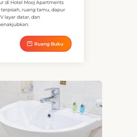
terpisah, ruang tamu, dapur
V layar datar, dan
enakjubkan.
Ruang Buku