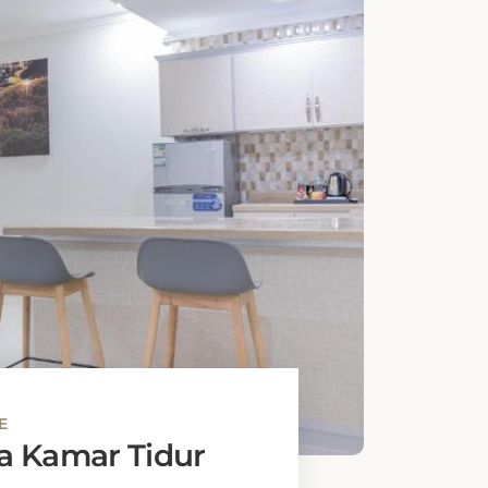
E
 Kamar Tidur
r di Hotel Mooj Apartments