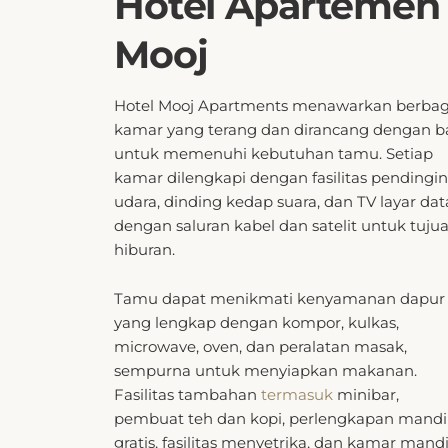
hiburan.
Tamu dapat menikmati kenyamanan dapur
yang lengkap dengan kompor, kulkas,
microwave, oven, dan peralatan masak,
sempurna untuk menyiapkan makanan.
Fasilitas tambahan
termasuk
minibar,
pembuat teh dan kopi, perlengkapan mandi
gratis, fasilitas menyetrika, dan kamar mand
pribadi dengan fitur bak atau shower. Untuk
kenyamanan tambahan, setiap kamar
menawarkan pemandangan kota, linen grati
handuk, dan layanan bangun tidur.
Ruang Buku