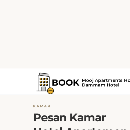
KAMAR
Pesan Kamar
Hotel Apartemen
Mooj
Hotel
Mooj Apartments menawarkan berbag
kamar yang terang dan dirancang dengan b
untuk memenuhi kebutuhan tamu. Setiap
kamar dilengkapi dengan fasilitas pendingin
udara, dinding kedap suara, dan TV layar dat
dengan saluran kabel dan satelit untuk tuju