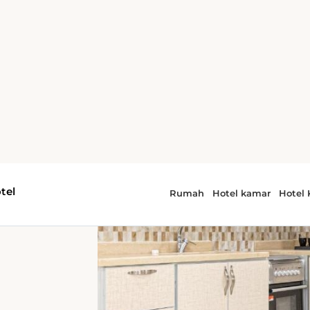
ai
aik
ar
an